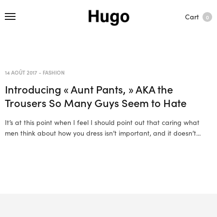
Cart
0
14 AOÛT 2017
-
FASHION
Introducing « Aunt Pants, » AKA the
Trousers So Many Guys Seem to Hate
It’s at this point when I feel I should point out that caring what
men think about how you dress isn’t important, and it doesn’t…